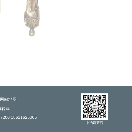
网站地图
得转载
00 18611625065
中冶建研院