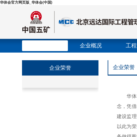
华体会官方网页版_华体会(中国)
华体会官方网页版
企业概况
工程
_华体会(中国)
企业荣誉
企业荣誉
华体
念，凭借
建设监理
以此为荣
务做得更