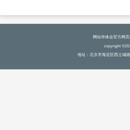
网站华体会官方网页版
copyright
地址：北京市海淀区西土城路