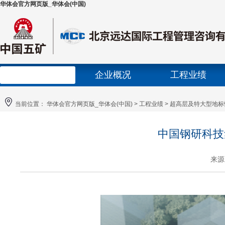
华体会官方网页版_华体会(中国)
华体会官方网页版
企业概况
工程业绩
华体会官方网页版
_华体会(中国)
当前位置：
华体会官方网页版_华体会(中国)
>
工程业绩
>
超高层及特大型地标
_华体会(中
国)banner
中国钢研科技
来源