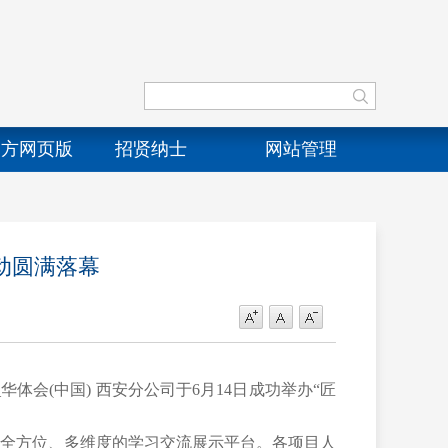
官方网页版
招贤纳士
网站管理
会(中国)
动圆满落幕
华体会(中国) 西安分公司于
6月
14
日成功举办
“匠
全方位、多维度的学习交流展示平台。各项目人