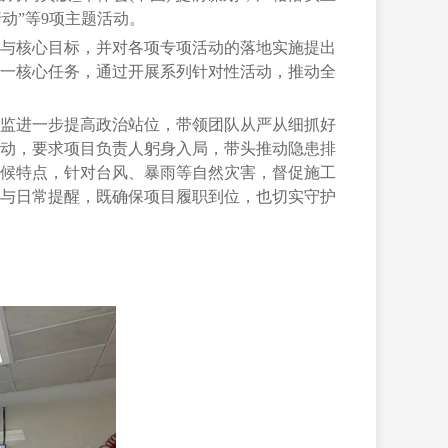
行动
”等
9
项主题活动。
与核心目标，并对各项专项活动的落地实施提出
一核心任务，通过开展系列针对性活动，推动全
监进一步提高政治站位，带领团队从严从细抓好
动，要求项目负责人躬身入局，带头推动隐患排
候特点，针对台风、暴雨等自然灾害，督促施工
与日常提醒，既确保项目履职到位，也切实守护