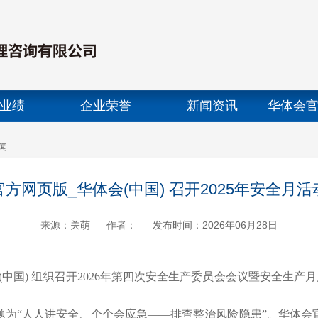
业绩
企业荣誉
新闻资讯
华体会
_华体
闻
方网页版_华体会(中国) 召开2025年安全月
来源：关萌
作者：
发布时间：2026年06月28日
+
.
-
(中国)
组织召开
202
6
年第四次安全生产委员会会议暨安全生产月
，主题为“人人讲安全、个个会应急——排查整治风险隐患”。
华体会