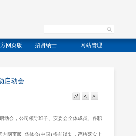
官方网页版
招贤纳士
网站管理
会(中国)
活动启动会
启动会，公司领导班子、
安委会
全体成员
、
各职
官方网页版_华体会(中国) 提前谋划，严格落实上