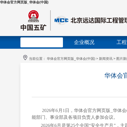
华体会官方网页版_华体会(中国)
华体会官方网页版
企业概况
工程
华体会官方网页版
_华体会(中国)
当前位置：
华体会官方网页版_华体会(中国)
>
新闻资讯
>
图片新
_华体会(中
国)banner
华体会官
2026年6
月
1
日，
华体会官方网页版_华体会
能部门、事业部
及各项目负责
人
参加会议。
2026年6月是第25个全国“安全生产月”