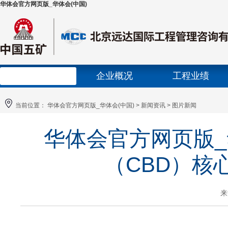
华体会官方网页版_华体会(中国)
华体会官方网页版
企业概况
工程业绩
华体会官方网页版
_华体会(中国)
当前位置：
华体会官方网页版_华体会(中国)
>
新闻资讯
>
图片新闻
_华体会(中
国)banner
华体会官方网页版_
（CBD）核
来