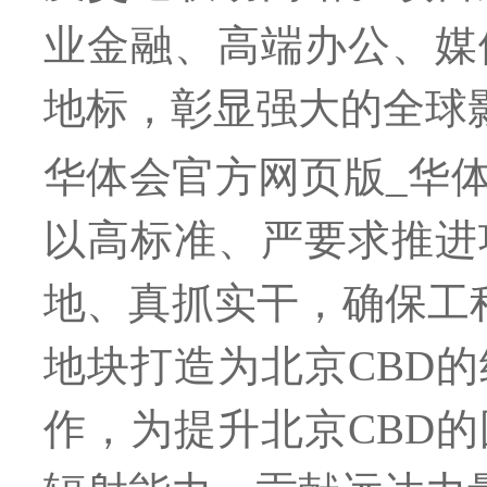
业金融、高端办公、媒
地标，彰显强大的全球
华体会官方网页版_华体
以高标准、严要求推进
地、真抓实干，确保工
地块打造为北京CBD
作，为提升北京CBD